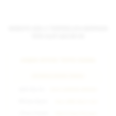
WEBSITE GEN-Z TERPERCAYA BERMAIN
TOTO SLOT GACOR 5K
AGEN SITUS TOTO DANA
INFORMASI ENGINE TERBAIK
🔥
Win Rate Slot
98.9% GAMPANG MENANG
💳
Sistem Deposit
Dana, QRIS, Bank Lokal
⚡
Proses Transaksi
Kilat & Tanpa Potongan