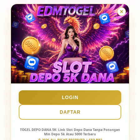
10 Situs Togel Terpercaya & Toto Slot Bet 100
Gacor
5 Bandar Togel Terpercaya Pasaran Lengkap
Hadiah 10 Juta
EDMTOGEL Link Alternatif Penghasil Cuan Depo 5K
Dana
Togel Deposit 5000 EDMTOGEL Resmi Tanpa
Potongan
Daftar Bandar Togel Terpercaya Resmi Tewrbesar
LOGIN
Indonesia
DAFTAR
Link EDMTOGEL Resmi Promotor Resmi IDN LIVE
Togel 4D
TOGEL DEPO DANA 5K
: Link Slot Depo Dana Tanpa Potongan
Min Depo 5k Atau 5000 Terbaru
Situs EDMTOGEL⟢ Spesialis Situs Toto Togel Online