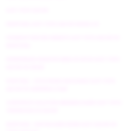
SLOT TOTO GACOR
EDMTOGEL SLOT TOTO GACOR MODAL 5K
POWERUP FEATURE WEBSITE SLOT TOTO GACOR 5K
EDMTOGEL
PENERIMAAN ANGGOTA BARU DI SITUS SLOT TOTO
GACOR 5K RESMI
PUBTOGEL - SITUS RESMI SMA KUDUS SLOT TOTO
GACOR 5K GAMPANG CUAN
CORPOROTE SOLUTION BERMAIN GAME SLOT TOTO
TERPERCAYA 5K GACOR
EDMTOGEL : DAFTAR AGEN RESMI SLOT GACOR 5K