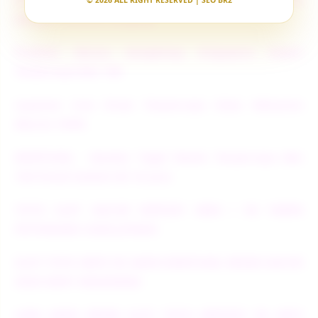
© 2026 ALL RIGHT RESERVED | SEO BR2
Dengan Pasaran Lengkap
Prediksi Macau HongKong Singapore Resmi
Terpercaya Bet 100
Layanan Live Draw Terpercaya Data Keluaran
Akurat 100%
EDMTOGEL - Bandar Togel Resmi Terpercaya Bet
100 Perak hadiah 4D 10 juta
TOTO SLOT GACOR DEPOSIT 5000 / 5K TANPA
POTONGAN CUAN JUTAAN
SLOT TOTO DEPO 5K AGEN EDMTOGEL RESMI GACOR
2026 NO#1 INDONESIA
LINK AGEN RESMI SLOT TOTO DEPOSIT 5K ANTI