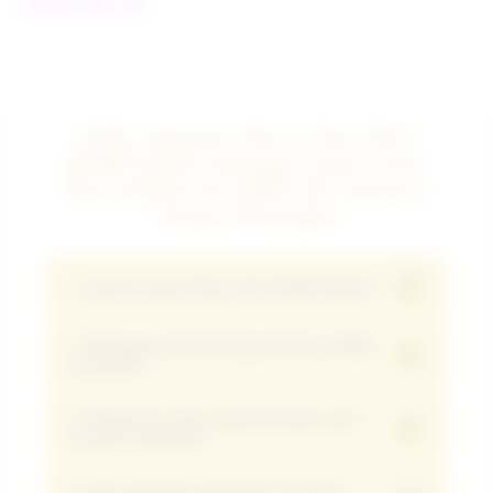
TOTO SLOT 4D
FAQ: Seputar Situs Toto Slot
EDMTOGEL Sebagai Situs Toto
Slot DANA Via QRIS 5K Terbaru
Tanpa Potongan
+
1. Apa itu Agen Situs Toto EDMTOGEL?
2. Mengapa minimal deposit harus 5000
EDMTOGEL adalah link Agen Situs Toto
+
via Dana?
Online terpercaya di Indonesia yang
mendukung transaksi via DANA dan sistem
3. Bagaimana jika terjadi kendala saat
Metode Dana memungkinkan proses
+
proses transaksi?
QRIS tanpa potongan dengan proses cepat
transfer kilat tanpa biaya tambahan,
hanya dalam hitungan detik.
sehingga modal hiburan hemat 5000 rupiah
4. Apa saja jenis permainan hiburan