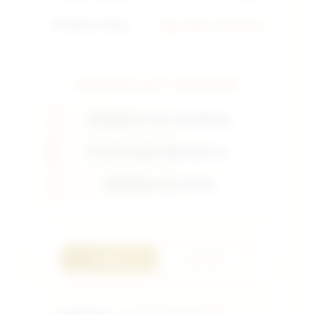
📱
Platform Utama
Agen Situs Toto Dana
PROVIDER SLOT TERGACOR
PRAGMATIC PLAY (OLYMPUS)
PG SOFT (MAHJONG WAYS 2)
HABANERO (KOI GATE)
LOGIN
DAFTAR