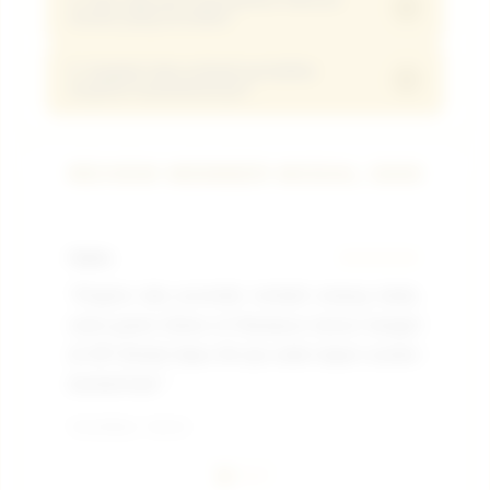
Jangan khawatir! Layanan support Live
+
hemat yang tersedia?
Anda tetap utuh masuk ke saldo akun tanpa
Chat VVIP kami siaga 24 jam penuh untuk
potongan sepeserpun.
membantu memastikan setiap kendala
5. Apakah data pribadi pendaftar
Tersedia ribuan jenis game mulai dari
+
terjamin keamanannya?
pengisian saldo minimal deposit 5000 Anda
provider slot ternama seperti Pragmatic
terselesaikan dalam hitungan detik.
Play, PG Soft, dan Habanero yang
Sangat aman 100% ! Kami menggunakan
semuanya bisa dimainkan secara hemat
REVIEW MEMBER MODAL 5000
sistem enkripsi tingkat tinggi yang
mulai dari modal 5k saja dan juga togel
memastikan seluruh data pendaftar baru
online.
tetap terlindungi dan terjaga
Halim
★★★★★
Vir
kerahasiaannya.
"Engine dan provider terbaik emang beda,
"B
main game Gates of Olympus lancar banget
50
di HP. Modal depo 5k aja udah dapet scatter
Ga
berkali-kali."
La
Terverifikasi - Hari Ini
Terv