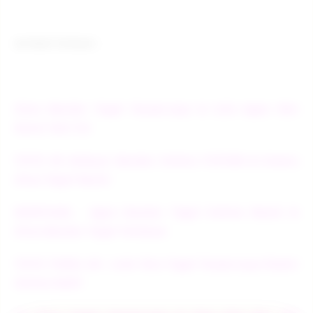
Artikel Terkait :
Situs Bandar Togel Terpercaya & Link Agen Slot
Gacor Hari Ini
TOTO 4D Ambyar Bandar Online TOTO88 & Utama
Situs Togel Resmi
EDMTOGEL - Agen Bandar Togel Online Resmi &
Situs Bandar Togel Terbesar
TOTO TOGEL 4D : Link Toto Togel Terpercaya Resmi
Online No#1