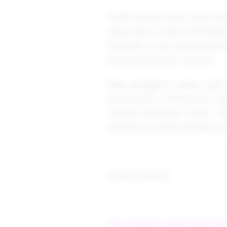
Tidak hanya fokus pada k
digunakan melalui berbaga
fleksibel untuk menikmati
yang praktis dan modern.
Bagi pengguna yang ingin 
hanya perlu melakukan regi
selama beberapa menit. Set
permainan yang tersedia d
Artikel Terkait :
Situs Bandar Togel Terpercay