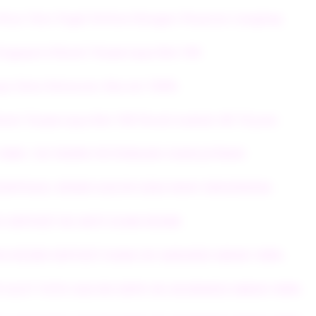
Situs Toto Togel Online Dengan Pasaran Lengkap
ngapore Resmi Terpercaya Bet 100
ya Data Keluaran Akurat 100%
smi Terpercaya Bet 100 Perak hadiah 4D 10 juta
5000 / 5K TANPA POTONGAN CUAN JUTAAN
EDMTOGEL RESMI GACOR 2026 NO#1 INDONESIA
O DEPOSIT 5K ANTI SCAM RESMI
YA RESMI DEPOSIT DANA 5K GARANSI AMAN 100%
E SLOT TOTO GACOR DEPO 5K ASURANSI AMAN 100%