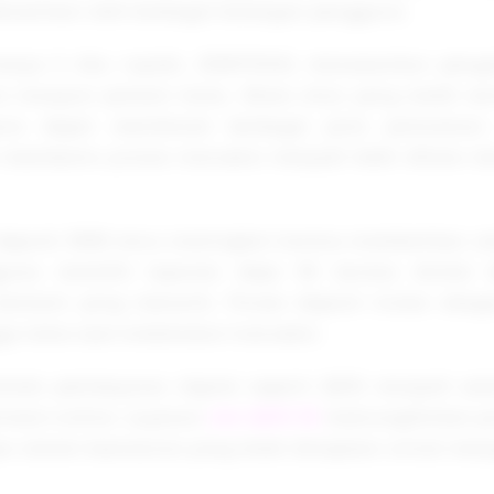
dimainkan oleh berbagai kalangan pengguna.
hanya 5 ribu rupiah, EDMTOGEL menawarkan penga
ru maupun pemain lama. Akses situs yang stabil s
na dapat menikmati berbagai jenis permainan
membantu proses transaksi menjadi lebih efisien
eposit 5000 terus meningkat karena memberikan so
guna memilih layanan depo 5K karena dinilai
rmain yang menarik. Proses deposit instan deng
gu lama saat melakukan transaksi.
tode pembayaran digital seperti QRIS menjadi sa
rmain online. Layanan
slot QRIS 5K
memungkinkan pro
an sistem keamanan yang telah disiapkan untuk m