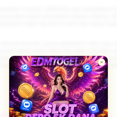
emudahan transaksi, EDMTOGEL juga menyediakan a
i perangkat seperti smartphone maupun desktop. Ha
 permainan kapan saja dan di mana saja melalui lay
mencoba bermain, proses pendaftaran akun juga t
strasi melalui menu daftar atau login, kemudian m
elah akun aktif dan deposit mulai dari 5000 berhas
i situs EDMTOGEL sudah dapat langsung dimainkan d
a & Link Agen Slot Gacor Hari Ini