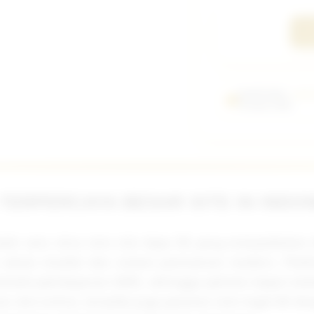
EDMTOGEL:
Link
Terbaik 2026.
TERPERCAYA BESAR SITE IN IND
lah satu situs toto slot depo 5K yang menyediakan
n akses mudah dan sistem permainan modern. Platf
metode pembayaran QRIS, sehingga pemain dapat mel
an slot online, tersedia juga pasaran toto togel 4D 