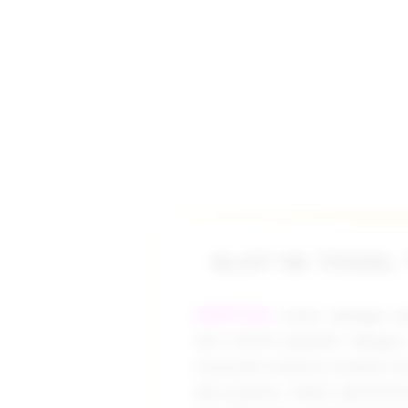
SLOT 5K TOGEL 
EDMTOGEL
hadir sebagai sa
slot online populer denga
transaksi terbaru melalui 
dan praktis. Selain permain