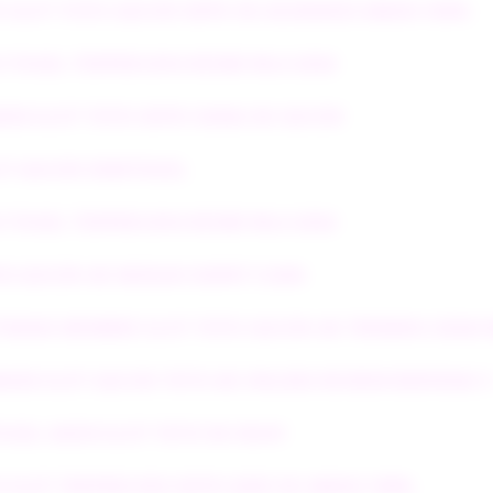
E SLOT TOTO GACOR DEPO 5K ASURANSI AMAN 100%
S TOGEL TERPERCAYA RESMI WLA 2026
AIN SLOT TOTO DEPO DANA 5K GACOR
LOT GACOR EDMTOGEL
S TOGEL TERPERCAYA RESMI WLA 2026
AYA GACOR 4D MUDAH DAPAT CUAN
TARAN MEMBER SLOT TOTO GACOR 4D TERBARU 2026/2
AIN SLOT GACOR TOTO 4D ONLINE REVIEW BINTANG 5
OGEL AGEN SLOT TOTO 5K NO#1
 SLOT TERPERCAYA DEPO QRIS 5K AMAN 100%