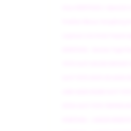
Situs EDMTOGEL⟢ Spesialis 
Prediksi Macau HongKong Si
Layanan Live Draw Terperca
EDMTOGEL - Bandar Togel Re
TOTO SLOT GACOR DEPOSIT 
SLOT TOTO DEPO 5K AGEN 
LINK AGEN RESMI SLOT TOT
SITUS SLOT TOTO TERPERCA
PUBTOGEL - LEADER WEBSIT