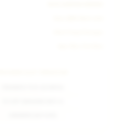
98.9% GAMPANG MENANG
Dana, QRIS, Bank Lokal
Kilat & Tanpa Potongan
Agen Situs Toto Dana
ROVIDER SLOT TERGACOR
PRAGMATIC PLAY (OLYMPUS)
PG SOFT (MAHJONG WAYS 2)
HABANERO (KOI GATE)