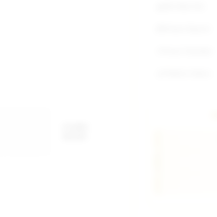
🔥
Win Rate Slot
💳
Sistem Deposit
⚡
Proses Transaksi
📱
Platform Utama
P
+4 lebih
banyak