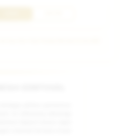
LOGIN
DAFTAR
 Slot Depo Dana Tanpa Potongan Min Depo 5k Atau 5000
ONESIA EDMTOGEL
 berbagai pilihan permainan
orm ini didukung teknologi
akukan deposit secara cepat
dengan nominal taruhan mulai