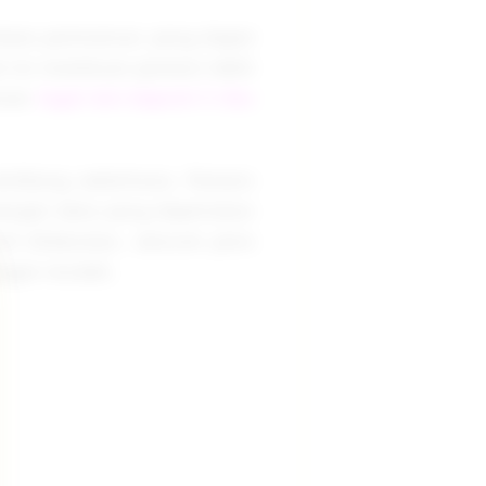
kses permainan yang dapat
l ini membuat pemain lebih
anan
togel slot deposit 5 ribu
erbilang sederhana. Pemain
engisi data yang diperlukan
il dilakukan, seluruh jenis
engan mudah.