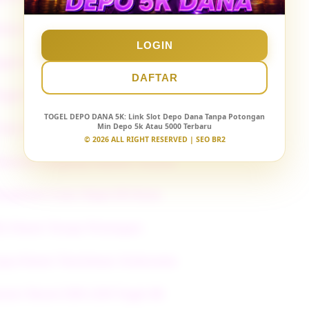
ine TOTO88 & Utama Situs Togel Resmi
LOGIN
el Online Resmi & Situs Bandar Togel Terbesar
DAFTAR
Togel Terpercaya Resmi Online No#1
TOGEL DEPO DANA 5K
: Link Slot Depo Dana Tanpa Potongan
Toto Slot Bet 100 Gacor
Min Depo 5k Atau 5000 Terbaru
© 2026 ALL RIGHT RESERVED | SEO BR2
Pasaran Lengkap Hadiah 10 Juta
enghasil Cuan Depo 5K Dana
EL Resmi Tanpa Potongan
caya Resmi Tewrbesar Indonesia
tor Resmi IDN LIVE Togel 4D