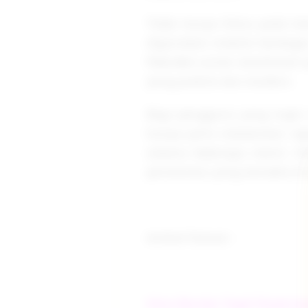
Tidak hanya fokus pada k
digunakan melalui berbaga
fleksibel untuk menikmati
yang praktis dan modern.
Bagi pengguna yang ingin 
hanya perlu melakukan regi
selama beberapa menit. Set
permainan yang tersedia d
Artikel Terkait :
Situs Bandar Togel Terpercay