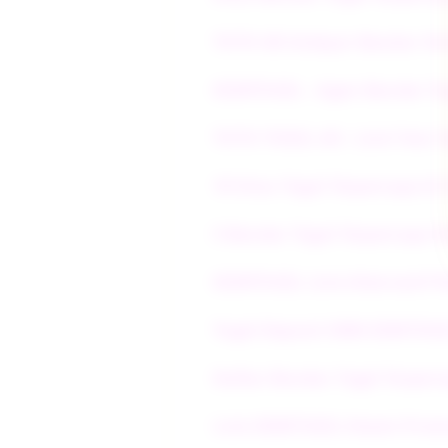
TOTO 4D Ambyar Bandar Onl
EDMTOGEL - Agen Bandar Tog
TOTO TOGEL 4D : Link Toto 
10 Situs Togel Terpercaya & 
5 Bandar Togel Terpercaya 
EDMTOGEL Link Alternatif P
Togel Deposit 5000 EDMTOG
Daftar Bandar Togel Terper
Link EDMTOGEL Resmi Promo