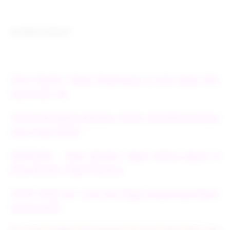
Artikel Terkait :
Situs Bandar Togel Terpercaya & Link Agen Slot
Gacor Hari Ini
TOTO 4D Ambyar Bandar Online TOTO88 & Utama
Situs Togel Resmi
EDMTOGEL - Agen Bandar Togel Online Resmi &
Situs Bandar Togel Terbesar
TOTO TOGEL 4D : Link Toto Togel Terpercaya Resmi
Online No#1