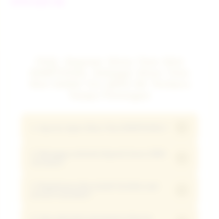
TOTO SLOT 4D
FAQ: Seputar Situs Toto Slot
EDMTOGEL Sebagai Situs Toto
Slot DANA Via QRIS 5K Terbaru
Tanpa Potongan
+
1. Apa itu Agen Situs Toto EDMTOGEL?
2. Mengapa minimal deposit harus 5000
EDMTOGEL adalah link Agen Situs Toto
+
via Dana?
Online terpercaya di Indonesia yang
mendukung transaksi via DANA dan sistem
3. Bagaimana jika terjadi kendala saat
Metode Dana memungkinkan proses
+
proses transaksi?
QRIS tanpa potongan dengan proses cepat
transfer kilat tanpa biaya tambahan,
hanya dalam hitungan detik.
sehingga modal hiburan hemat 5000 rupiah
4. Apa saja jenis permainan hiburan