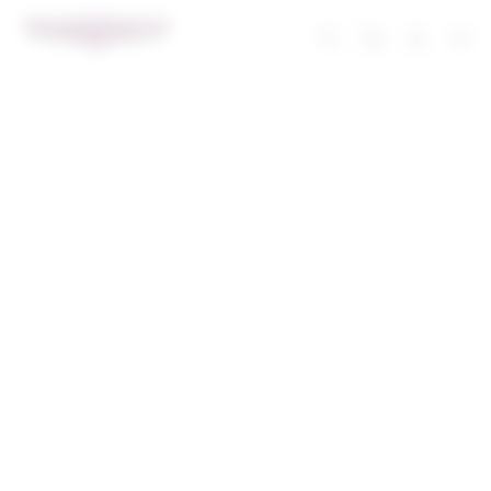
Skip
to
Troli
Login
Navigation
Deposit 5000
content