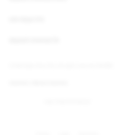
Buka
slot depo 5rb
Buka
deposit minimal 5k
© 2026 Agen Situs Toto. All rights reserved. SEO BR2
Indonesia / Bahasa Indonesia
Ingin Tetap Terhubung?
Privasi
Legal
Peta Situs