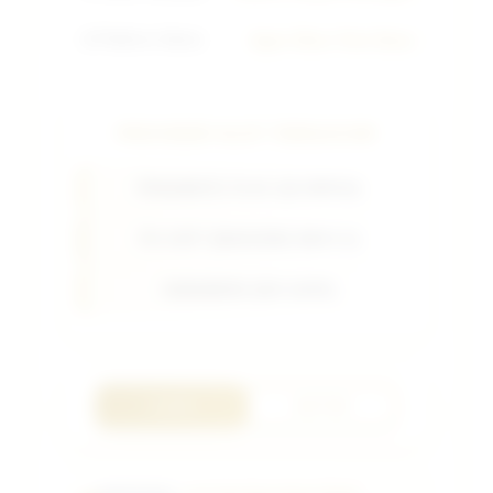
📱
Platform Utama
Agen Situs Toto Dana
PROVIDER SLOT TERGACOR
PRAGMATIC PLAY (OLYMPUS)
PG SOFT (MAHJONG WAYS 2)
HABANERO (KOI GATE)
LOGIN
DAFTAR