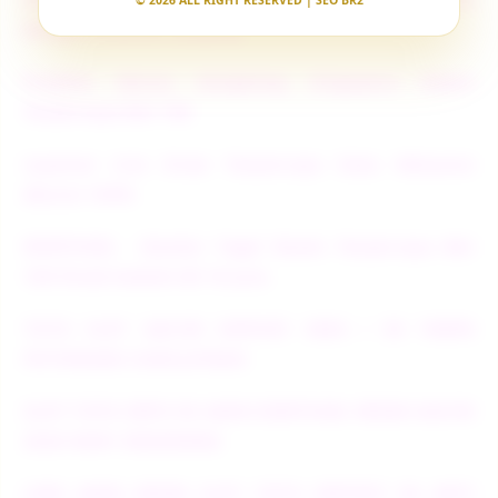
© 2026 ALL RIGHT RESERVED | SEO BR2
Dengan Pasaran Lengkap
Prediksi Macau HongKong Singapore Resmi
Terpercaya Bet 100
Layanan Live Draw Terpercaya Data Keluaran
Akurat 100%
EDMTOGEL - Bandar Togel Resmi Terpercaya Bet
100 Perak hadiah 4D 10 juta
TOTO SLOT GACOR DEPOSIT 5000 / 5K TANPA
POTONGAN CUAN JUTAAN
SLOT TOTO DEPO 5K AGEN EDMTOGEL RESMI GACOR
2026 NO#1 INDONESIA
LINK AGEN RESMI SLOT TOTO DEPOSIT 5K ANTI