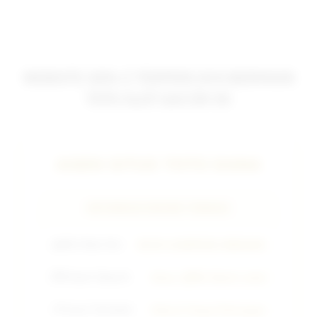
WEBSITE GEN-Z TERPERCAYA BERMAIN
TOTO SLOT GACOR 5K
AGEN SITUS TOTO DANA
INFORMASI ENGINE TERBAIK
🔥
Win Rate Slot
98.9% GAMPANG MENANG
💳
Sistem Deposit
Dana, QRIS, Bank Lokal
⚡
Proses Transaksi
Kilat & Tanpa Potongan