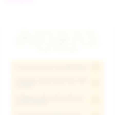
TOTO SLOT 4D
FAQ: Seputar Situs Toto Slot
EDMTOGEL Sebagai Situs Toto
Slot DANA Via QRIS 5K Terbaru
Tanpa Potongan
+
1. Apa itu Agen Situs Toto EDMTOGEL?
2. Mengapa minimal deposit harus 5000
EDMTOGEL adalah link Agen Situs Toto
+
via Dana?
Online terpercaya di Indonesia yang
mendukung transaksi via DANA dan sistem
3. Bagaimana jika terjadi kendala saat
Metode Dana memungkinkan proses
+
proses transaksi?
QRIS tanpa potongan dengan proses cepat
transfer kilat tanpa biaya tambahan,
hanya dalam hitungan detik.
sehingga modal hiburan hemat 5000 rupiah
4. Apa saja jenis permainan hiburan