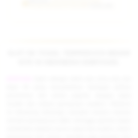
EDMTOGEL:
Link Slot Depo Dana Tanpa
Potongan Min Depo 5k Atau 5000
Terbaik 2026.
SLOT 5K TOGEL TERPERCAYA BESAR
SITE IN INDONESIA EDMTOGEL
EDMTOGEL
hadir sebagai salah satu situs toto slot
depo 5K yang menyediakan berbagai pilihan
permainan slot online populer dengan akses
mudah dan sistem permainan modern. Platform
ini didukung teknologi transaksi terbaru melalui
metode pembayaran QRIS, sehingga pemain dapat
melakukan deposit secara cepat dan praktis. Selain
permainan slot online, tersedia juga pasaran toto