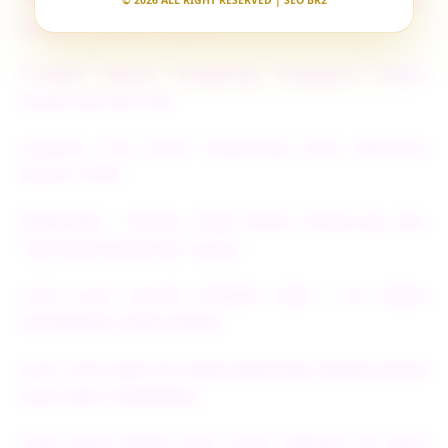
© 2026 ALL RIGHT RESERVED | SEO BR2
Dengan Pasaran Lengkap
Prediksi Macau HongKong Singapore Resmi
Terpercaya Bet 100
Layanan Live Draw Terpercaya Data Keluaran
Akurat 100%
EDMTOGEL - Bandar Togel Resmi Terpercaya Bet
100 Perak hadiah 4D 10 juta
TOTO SLOT GACOR DEPOSIT 5000 / 5K TANPA
POTONGAN CUAN JUTAAN
SLOT TOTO DEPO 5K AGEN EDMTOGEL RESMI GACOR
2026 NO#1 INDONESIA
LINK AGEN RESMI SLOT TOTO DEPOSIT 5K ANTI