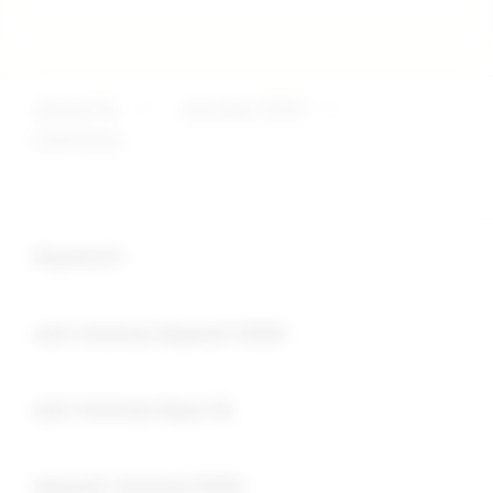
deposit 5k
>
slot depo 5000
>
EDMTOGEL
Buka
Footer Navigation
Keyword :
Buka
slot minimal deposit 5000
Buka
slot minimal depo 5k
Buka
deposit minimal 5000