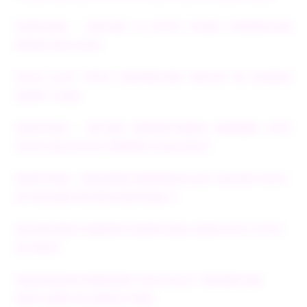
PUBTOGEL - DAFTAR 10 SITUS TOGEL TERPERCAYA
RESMI WLA 2026
SITUS SLOT TOTO TERPERCAYA GACOR 4D MUDAH
DAPAT CUAN
PUBTOGEL - SISTEM PENDAFTARAN MEMBER SLOT
TOTO GACOR 4D TERBARU 2026/2027
EDMTOGEL : KEGIATAN BERMAIN SLOT GACOR TOTO
4D ONLINE REVIEW BINTANG 5
SECURE BEST WEBSITE EDMTOGEL AGEN SLOT TOTO
5K NO#1
PENDIDIKAN BERMAIN TOTO SLOT TERPERCAYA
DEPO QRIS 5K AMAN 100%