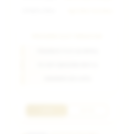
📱
Platform Utama
Agen Situs Toto Dana
PROVIDER SLOT TERGACOR
PRAGMATIC PLAY (OLYMPUS)
PG SOFT (MAHJONG WAYS 2)
HABANERO (KOI GATE)
LOGIN
DAFTAR