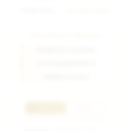
📱
Platform Utama
Agen Situs Toto Dana
PROVIDER SLOT TERGACOR
PRAGMATIC PLAY (OLYMPUS)
PG SOFT (MAHJONG WAYS 2)
HABANERO (KOI GATE)
LOGIN
DAFTAR