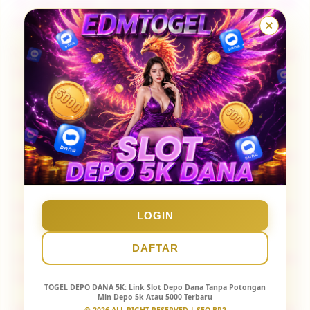
10 Situs Togel Terpercaya & Toto Slot Bet 100
Gacor
5 Bandar Togel Terpercaya Pasaran Lengkap
Hadiah 10 Juta
EDMTOGEL Link Alternatif Penghasil Cuan Depo 5K
Dana
Togel Deposit 5000 EDMTOGEL Resmi Tanpa
Potongan
Daftar Bandar Togel Terpercaya Resmi Tewrbesar
LOGIN
Indonesia
DAFTAR
Link EDMTOGEL Resmi Promotor Resmi IDN LIVE
Togel 4D
TOGEL DEPO DANA 5K
: Link Slot Depo Dana Tanpa Potongan
Min Depo 5k Atau 5000 Terbaru
Situs EDMTOGEL⟢ Spesialis Situs Toto Togel Online