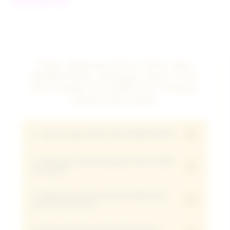
TOTO SLOT 4D
FAQ: Seputar Situs Toto Slot
EDMTOGEL Sebagai Situs Toto
Slot DANA Via QRIS 5K Terbaru
Tanpa Potongan
+
1. Apa itu Agen Situs Toto EDMTOGEL?
2. Mengapa minimal deposit harus 5000
EDMTOGEL adalah link Agen Situs Toto
+
via Dana?
Online terpercaya di Indonesia yang
mendukung transaksi via DANA dan sistem
3. Bagaimana jika terjadi kendala saat
Metode Dana memungkinkan proses
+
proses transaksi?
QRIS tanpa potongan dengan proses cepat
transfer kilat tanpa biaya tambahan,
hanya dalam hitungan detik.
sehingga modal hiburan hemat 5000 rupiah
4. Apa saja jenis permainan hiburan