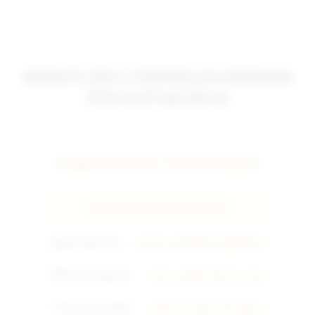
WEBSITE GEN-Z TERPERCAYA BERMAIN
TOTO SLOT GACOR 5K
AGEN SITUS TOTO DANA
INFORMASI ENGINE TERBAIK
🔥
Win Rate Slot
98.9% GAMPANG MENANG
💳
Sistem Deposit
Dana, QRIS, Bank Lokal
⚡
Proses Transaksi
Kilat & Tanpa Potongan