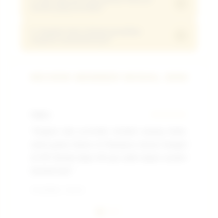
Jangan khawatir! Layanan support Live
+
hemat yang tersedia?
Anda tetap utuh masuk ke saldo akun tanpa
Chat VVIP kami siaga 24 jam penuh untuk
potongan sepeserpun.
membantu memastikan setiap kendala
5. Apakah data pribadi pendaftar
Tersedia ribuan jenis game mulai dari
+
terjamin keamanannya?
pengisian saldo minimal deposit 5000 Anda
provider slot ternama seperti Pragmatic
terselesaikan dalam hitungan detik.
Play, PG Soft, dan Habanero yang
Sangat aman 100% ! Kami menggunakan
semuanya bisa dimainkan secara hemat
REVIEW MEMBER MODAL 5000
sistem enkripsi tingkat tinggi yang
mulai dari modal 5k saja dan juga togel
memastikan seluruh data pendaftar baru
online.
tetap terlindungi dan terjaga
Halim
★★★★★
Vir
kerahasiaannya.
"Engine dan provider terbaik emang beda,
"B
main game Gates of Olympus lancar banget
50
di HP. Modal depo 5k aja udah dapet scatter
Ga
berkali-kali."
La
Terverifikasi - Hari Ini
Terv