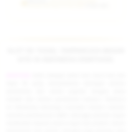
EDMTOGEL:
Link Slot Depo Dana Tanpa
Potongan Min Depo 5k Atau 5000
Terbaik 2026.
SLOT 5K TOGEL TERPERCAYA BESAR
SITE IN INDONESIA EDMTOGEL
EDMTOGEL
hadir sebagai salah satu situs toto slot
depo 5K yang menyediakan berbagai pilihan
permainan slot online populer dengan akses
mudah dan sistem permainan modern. Platform
ini didukung teknologi transaksi terbaru melalui
metode pembayaran QRIS, sehingga pemain dapat
melakukan deposit secara cepat dan praktis. Selain
permainan slot online, tersedia juga pasaran toto