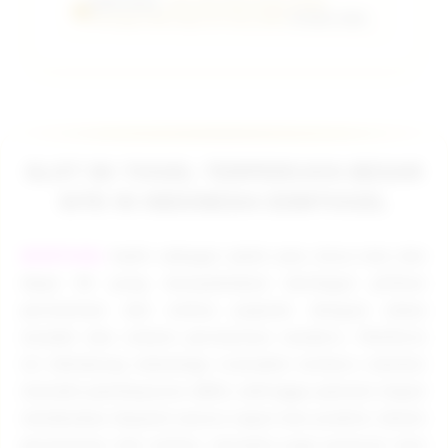
EDMTOGEL:
Link Slot Depo Dana Tanpa
Potongan Min Depo 5k Atau 5000
Terbaik 2026.
SLOT 5K TOGEL TERPERCAYA BESAR
SITE IN INDONESIA EDMTOGEL
EDMTOGEL
hadir sebagai salah satu situs toto slot
depo 5K yang menyediakan berbagai pilihan
permainan slot online populer dengan akses
mudah dan sistem permainan modern. Platform
ini didukung teknologi transaksi terbaru melalui
metode pembayaran QRIS, sehingga pemain dapat
melakukan deposit secara cepat dan praktis. Selain
permainan slot online, tersedia juga pasaran toto