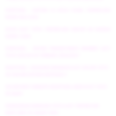
PUBTOGEL - DAFTAR 10 SITUS TOGEL TERPERCAYA
RESMI WLA 2026
SITUS SLOT TOTO TERPERCAYA GACOR 4D MUDAH
DAPAT CUAN
PUBTOGEL - SISTEM PENDAFTARAN MEMBER SLOT
TOTO GACOR 4D TERBARU 2026/2027
EDMTOGEL : KEGIATAN BERMAIN SLOT GACOR TOTO
4D ONLINE REVIEW BINTANG 5
SECURE BEST WEBSITE EDMTOGEL AGEN SLOT TOTO
5K NO#1
PENDIDIKAN BERMAIN TOTO SLOT TERPERCAYA
DEPO QRIS 5K AMAN 100%