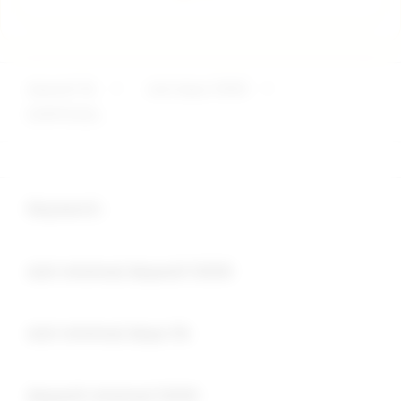
deposit 5k
>
slot depo 5000
>
EDMTOGEL
Buka
Footer Navigation
Keyword :
Buka
slot minimal deposit 5000
Buka
slot minimal depo 5k
Buka
deposit minimal 5000