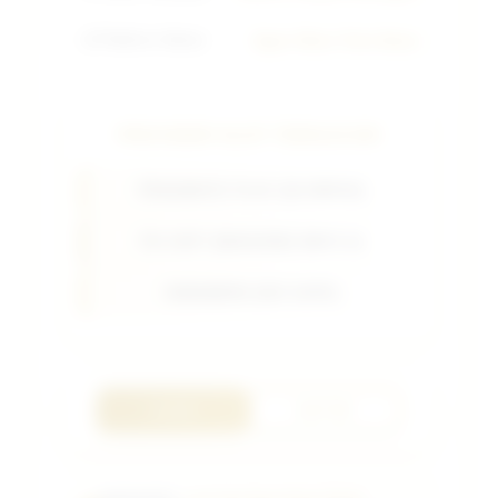
📱
Platform Utama
Agen Situs Toto Dana
PROVIDER SLOT TERGACOR
PRAGMATIC PLAY (OLYMPUS)
PG SOFT (MAHJONG WAYS 2)
HABANERO (KOI GATE)
LOGIN
DAFTAR