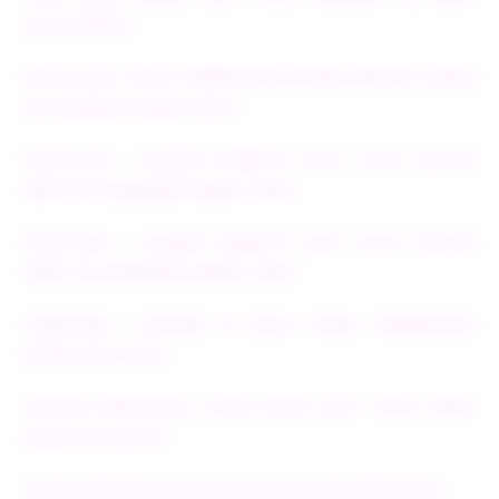
SCAM RESMI
SITUS SLOT TOTO TERPERCAYA RESMI DEPOSIT DANA
5K GARANSI AMAN 100%
PUBTOGEL - LEADER WEBSITE SLOT TOTO GACOR
DEPO 5K ASURANSI AMAN 100%
PUBTOGEL - LEADER WEBSITE SLOT TOTO GACOR
DEPO 5K ASURANSI AMAN 100%
PUBTOGEL - DAFTAR 10 SITUS TOGEL TERPERCAYA
RESMI WLA 2026
SYSTEM PENGHASIL CUAN MAIN SLOT TOTO DEPO
DANA 5K GACOR
TOGEL DEPOSIT 5K TOTO SLOT GACOR EDMTOGEL