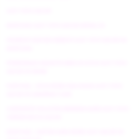
SLOT TOTO GACOR
EDMTOGEL SLOT TOTO GACOR MODAL 5K
POWERUP FEATURE WEBSITE SLOT TOTO GACOR 5K
EDMTOGEL
PENERIMAAN ANGGOTA BARU DI SITUS SLOT TOTO
GACOR 5K RESMI
PUBTOGEL - SITUS RESMI SMA KUDUS SLOT TOTO
GACOR 5K GAMPANG CUAN
CORPOROTE SOLUTION BERMAIN GAME SLOT TOTO
TERPERCAYA 5K GACOR
EDMTOGEL : DAFTAR AGEN RESMI SLOT GACOR 5K