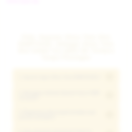
TOTO SLOT 4D
FAQ: Seputar Situs Toto Slot
EDMTOGEL Sebagai Situs Toto
Slot DANA Via QRIS 5K Terbaru
Tanpa Potongan
+
1. Apa itu Agen Situs Toto EDMTOGEL?
2. Mengapa minimal deposit harus 5000
EDMTOGEL adalah link Agen Situs Toto
+
via Dana?
Online terpercaya di Indonesia yang
mendukung transaksi via DANA dan sistem
3. Bagaimana jika terjadi kendala saat
Metode Dana memungkinkan proses
+
proses transaksi?
QRIS tanpa potongan dengan proses cepat
transfer kilat tanpa biaya tambahan,
hanya dalam hitungan detik.
sehingga modal hiburan hemat 5000 rupiah
4. Apa saja jenis permainan hiburan