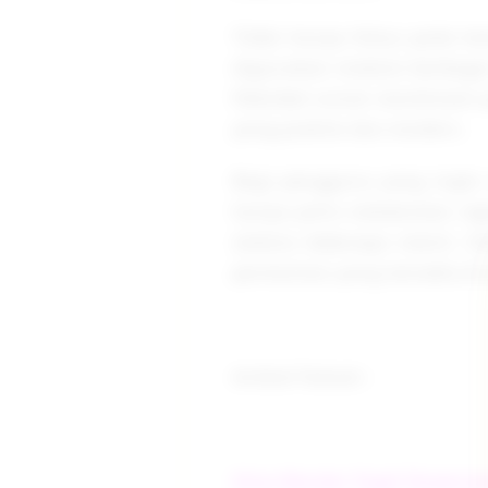
Tidak hanya fokus pada k
digunakan melalui berbaga
fleksibel untuk menikmati
yang praktis dan modern.
Bagi pengguna yang ingin 
hanya perlu melakukan regi
selama beberapa menit. Set
permainan yang tersedia d
Artikel Terkait :
Situs Bandar Togel Terpercay