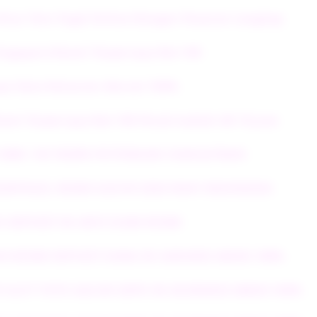
Situs Toto Togel Online Dengan Pasaran Lengkap
ngapore Resmi Terpercaya Bet 100
ya Data Keluaran Akurat 100%
smi Terpercaya Bet 100 Perak hadiah 4D 10 juta
5000 / 5K TANPA POTONGAN CUAN JUTAAN
EDMTOGEL RESMI GACOR 2026 NO#1 INDONESIA
O DEPOSIT 5K ANTI SCAM RESMI
YA RESMI DEPOSIT DANA 5K GARANSI AMAN 100%
E SLOT TOTO GACOR DEPO 5K ASURANSI AMAN 100%