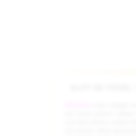
SLOT 5K TOGEL 
EDMTOGEL
hadir sebagai sa
slot online populer denga
transaksi terbaru melalui 
dan praktis. Selain permain