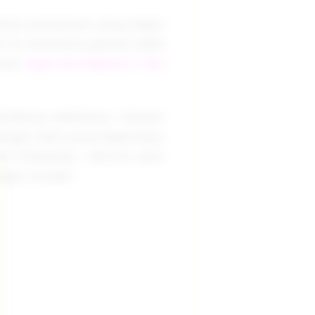
kses permainan yang dapat
l ini membuat pemain lebih
anan
togel slot deposit 5 ribu
erbilang sederhana. Pemain
engisi data yang diperlukan
il dilakukan, seluruh jenis
engan mudah.