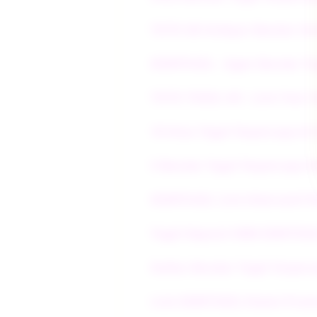
TOTO 4D Ambyar Bandar Onl
EDMTOGEL - Agen Bandar Tog
TOTO TOGEL 4D : Link Toto 
10 Situs Togel Terpercaya & 
5 Bandar Togel Terpercaya 
EDMTOGEL Link Alternatif P
Togel Deposit 5000 EDMTOG
Daftar Bandar Togel Terper
Link EDMTOGEL Resmi Promo