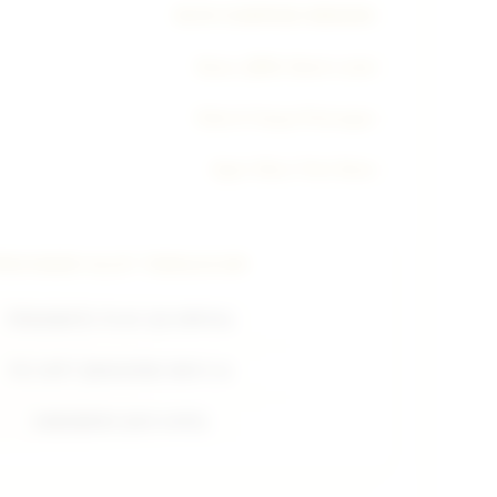
98.9% GAMPANG MENANG
Dana, QRIS, Bank Lokal
Kilat & Tanpa Potongan
Agen Situs Toto Dana
ROVIDER SLOT TERGACOR
PRAGMATIC PLAY (OLYMPUS)
PG SOFT (MAHJONG WAYS 2)
HABANERO (KOI GATE)