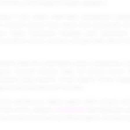
dimainkan oleh berbagai kalangan pengguna.
hanya 5 ribu rupiah, EDMTOGEL menawarkan penga
ru maupun pemain lama. Akses situs yang stabil s
na dapat menikmati berbagai jenis permainan
membantu proses transaksi menjadi lebih efisien
eposit 5000 terus meningkat karena memberikan so
guna memilih layanan depo 5K karena dinilai
rmain yang menarik. Proses deposit instan deng
gu lama saat melakukan transaksi.
tode pembayaran digital seperti QRIS menjadi sa
rmain online. Layanan
slot QRIS 5K
memungkinkan pro
an sistem keamanan yang telah disiapkan untuk m