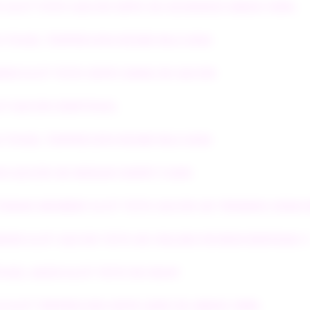
E SLOT TOTO GACOR DEPO 5K ASURANSI AMAN 100%
S TOGEL TERPERCAYA RESMI WLA 2026
AIN SLOT TOTO DEPO DANA 5K GACOR
LOT GACOR EDMTOGEL
S TOGEL TERPERCAYA RESMI WLA 2026
AYA GACOR 4D MUDAH DAPAT CUAN
TARAN MEMBER SLOT TOTO GACOR 4D TERBARU 2026/2
AIN SLOT GACOR TOTO 4D ONLINE REVIEW BINTANG 5
OGEL AGEN SLOT TOTO 5K NO#1
 SLOT TERPERCAYA DEPO QRIS 5K AMAN 100%