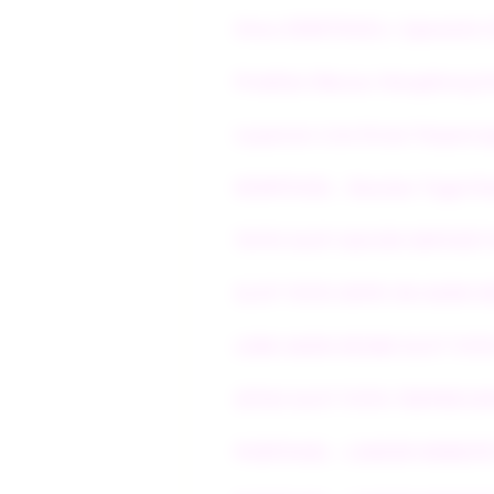
Situs EDMTOGEL⟢ Spesialis 
Prediksi Macau HongKong Si
Layanan Live Draw Terperca
EDMTOGEL - Bandar Togel Re
TOTO SLOT GACOR DEPOSIT 
SLOT TOTO DEPO 5K AGEN 
LINK AGEN RESMI SLOT TOT
SITUS SLOT TOTO TERPERCA
PUBTOGEL - LEADER WEBSIT