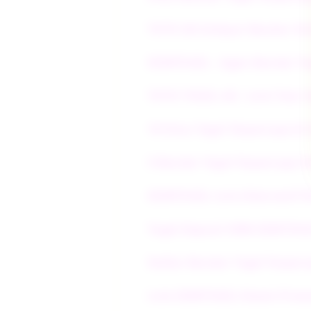
TOTO 4D Ambyar Bandar Onl
EDMTOGEL - Agen Bandar Tog
TOTO TOGEL 4D : Link Toto 
10 Situs Togel Terpercaya & 
5 Bandar Togel Terpercaya 
EDMTOGEL Link Alternatif P
Togel Deposit 5000 EDMTOG
Daftar Bandar Togel Terper
Link EDMTOGEL Resmi Promo