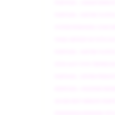
PUBTOGEL - LEADER WEBSIT
PUBTOGEL - DAFTAR 10 SITU
SYSTEM PENGHASIL CUAN M
TOGEL DEPOSIT 5K TOTO S
PUBTOGEL - DAFTAR 10 SITU
SITUS SLOT TOTO TERPERC
PUBTOGEL - SISTEM PENDAF
EDMTOGEL : KEGIATAN BERM
SECURE BEST WEBSITE EDMT
PENDIDIKAN BERMAIN TOTO