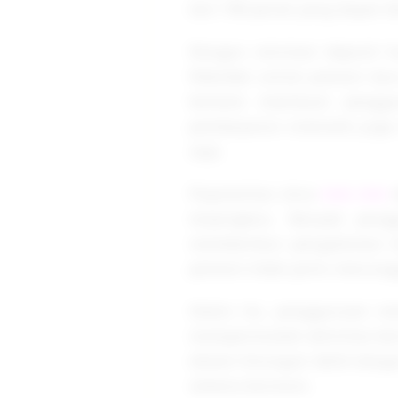
dari 100 perak yang dapat 
Dengan minimal deposit 
fleksibel untuk pemain ba
berkala membuat penggu
pembayaran otomatis juga 
saja.
Popularitas situs
toto slot
d
terjangkau. Banyak peng
memberikan pengalaman be
pemain tidak perlu menung
Selain itu, penggunaan me
mempermudah aktivitas be
dalam hitungan detik deng
selama bermain.