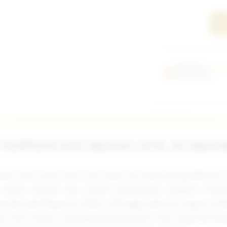
EDMTOGEL:
Link
Terbaik 2026.
TERPERCAYA BESAR SITE IN IND
lah satu situs toto slot depo 5K yang menyediakan
n akses mudah dan sistem permainan modern. Platf
metode pembayaran QRIS, sehingga pemain dapat mel
an slot online, tersedia juga pasaran toto togel 4D 