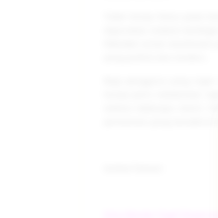
Tidak hanya fokus pada k
digunakan melalui berbaga
fleksibel untuk menikmati
yang praktis dan modern.
Bagi pengguna yang ingin 
hanya perlu melakukan regi
selama beberapa menit. Set
permainan yang tersedia d
Artikel Terkait :
Situs Bandar Togel Terpercay