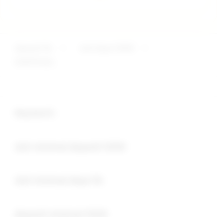
deposit 5k
>
slot depo 5000
>
EDMTOGEL
Buka
Footer Navigation
Keyword :
Buka
slot minimal deposit 5000
Buka
slot minimal depo 5k
Buka
deposit minimal 5000