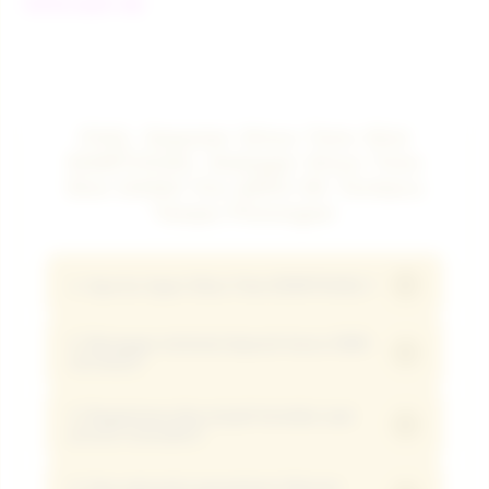
TOTO SLOT 4D
FAQ: Seputar Situs Toto Slot
EDMTOGEL Sebagai Situs Toto
Slot DANA Via QRIS 5K Terbaru
Tanpa Potongan
+
1. Apa itu Agen Situs Toto EDMTOGEL?
2. Mengapa minimal deposit harus 5000
EDMTOGEL adalah link Agen Situs Toto
+
via Dana?
Online terpercaya di Indonesia yang
mendukung transaksi via DANA dan sistem
3. Bagaimana jika terjadi kendala saat
Metode Dana memungkinkan proses
+
proses transaksi?
QRIS tanpa potongan dengan proses cepat
transfer kilat tanpa biaya tambahan,
hanya dalam hitungan detik.
sehingga modal hiburan hemat 5000 rupiah
4. Apa saja jenis permainan hiburan