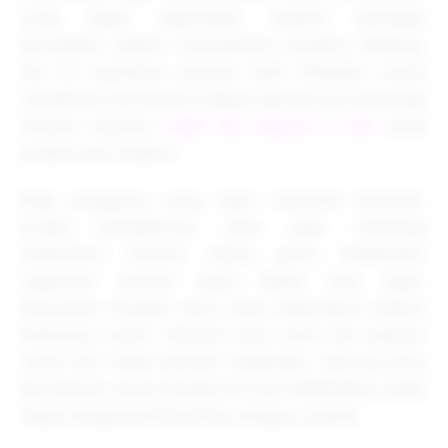
yang dapat digunakan melalui berbagai
perangkat seperti smartphone maupun desktop.
Hal ini membuat pemain lebih fleksibel untuk
menikmati permainan kapan saja dan di mana saja
melalui layanan
togel slot deposit 5 ribu
yang
praktis dan modern.
Bagi pengguna yang ingin mencoba bermain,
proses pendaftaran akun juga terbilang
sederhana. Pemain hanya perlu melakukan
registrasi melalui menu daftar atau login,
kemudian mengisi data yang diperlukan selama
beberapa menit. Setelah akun aktif dan deposit
mulai dari 5000 berhasil dilakukan, seluruh jenis
permainan yang tersedia di situs EDMTOGEL sudah
dapat langsung dimainkan dengan mudah.