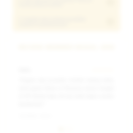
Jangan khawatir! Layanan support Live
+
hemat yang tersedia?
Anda tetap utuh masuk ke saldo akun tanpa
Chat VVIP kami siaga 24 jam penuh untuk
potongan sepeserpun.
membantu memastikan setiap kendala
5. Apakah data pribadi pendaftar
Tersedia ribuan jenis game mulai dari
+
terjamin keamanannya?
pengisian saldo minimal deposit 5000 Anda
provider slot ternama seperti Pragmatic
terselesaikan dalam hitungan detik.
Play, PG Soft, dan Habanero yang
Sangat aman 100% ! Kami menggunakan
semuanya bisa dimainkan secara hemat
REVIEW MEMBER MODAL 5000
sistem enkripsi tingkat tinggi yang
mulai dari modal 5k saja dan juga togel
memastikan seluruh data pendaftar baru
online.
tetap terlindungi dan terjaga
Halim
★★★★★
Vir
kerahasiaannya.
"Engine dan provider terbaik emang beda,
"B
main game Gates of Olympus lancar banget
50
di HP. Modal depo 5k aja udah dapet scatter
Ga
berkali-kali."
La
Terverifikasi - Hari Ini
Terv