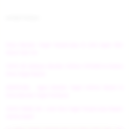
Artikel Terkait :
Situs Bandar Togel Terpercaya & Link Agen Slot
Gacor Hari Ini
TOTO 4D Ambyar Bandar Online TOTO88 & Utama
Situs Togel Resmi
EDMTOGEL - Agen Bandar Togel Online Resmi &
Situs Bandar Togel Terbesar
TOTO TOGEL 4D : Link Toto Togel Terpercaya Resmi
Online No#1