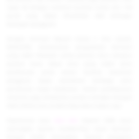
togel 4D dengan nominal taruhan mulai dari 100
perak yang dapat dimainkan oleh berbagai
kalangan pengguna.
Dengan minimal deposit hanya 5 ribu rupiah,
EDMTOGEL menawarkan pengalaman bermain
yang lebih fleksibel untuk pemain baru maupun
pemain lama. Akses situs yang stabil serta
pembaruan game secara berkala membuat
pengguna dapat menikmati berbagai jenis
permainan tanpa hambatan. Sistem pembayaran
otomatis juga membantu proses transaksi menjadi
lebih efisien dan mudah digunakan kapan saja.
Popularitas situs
toto slot
deposit 5000 terus
meningkat karena memberikan solusi bermain
dengan modal terjangkau. Banyak pengguna