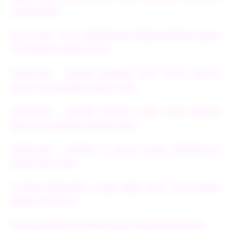
SCAM RESMI
SITUS SLOT TOTO TERPERCAYA RESMI DEPOSIT DANA
5K GARANSI AMAN 100%
PUBTOGEL - LEADER WEBSITE SLOT TOTO GACOR
DEPO 5K ASURANSI AMAN 100%
PUBTOGEL - LEADER WEBSITE SLOT TOTO GACOR
DEPO 5K ASURANSI AMAN 100%
PUBTOGEL - DAFTAR 10 SITUS TOGEL TERPERCAYA
RESMI WLA 2026
SYSTEM PENGHASIL CUAN MAIN SLOT TOTO DEPO
DANA 5K GACOR
TOGEL DEPOSIT 5K TOTO SLOT GACOR EDMTOGEL