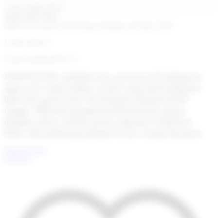
Layer Popup Close
Agen Situs Toto
deposit 5k
deposit 5000 tanpa potongan
slot depo 5000
{{item.name}}
{{item.summaryPrice}}
EDMTOGEL adalah satu satu nya di Indonesia
agen toto togel online resmi yang menyediakan
link slot gacor hari ini dengan jaminan RTP
tinggi. Nikmati pengalaman bermain aman
dengan akses stabil, proses deposit-withdraw
kilat, dan peluang jackpot besar setiap harinya.
Masuk/Daftar
WishList