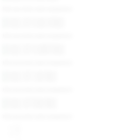
Klik atau ketuk untuk memperkecil
Klik atau ketuk untuk memperkecil
Klik atau ketuk untuk memperkecil
Klik atau ketuk untuk memperkecil
Klik atau ketuk untuk memperkecil