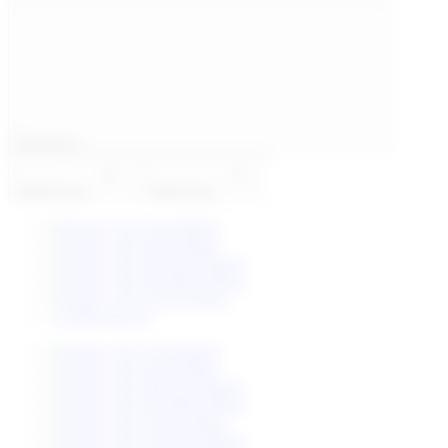
Berikutnya
Sebelumnya
Berikutnya
+4 lebih banyak