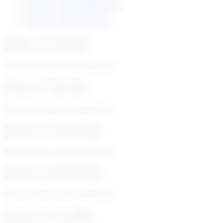
Klik atau ketuk untuk memperkecil
Klik atau ketuk untuk memperkecil
Klik atau ketuk untuk memperkecil
Klik atau ketuk untuk memperkecil