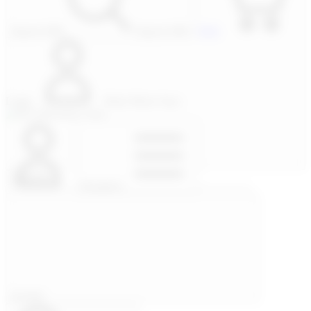
Troli
Deposit 5000
Deposit 5000
Login
Buka Menu Saya
Lanjutkan
Navigation
Tutup
Kembali