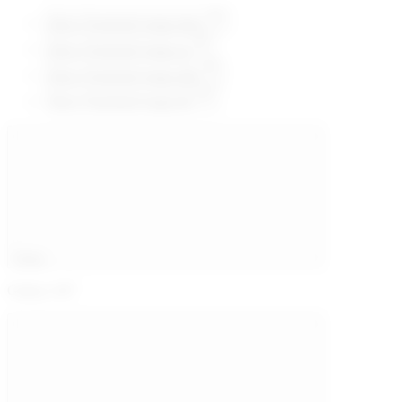
Move Thumbnail Image down
Move Thumbnail Image up
Move Thumbnail Image right
Move Thumbnail Image left
Close
Galaxy A07