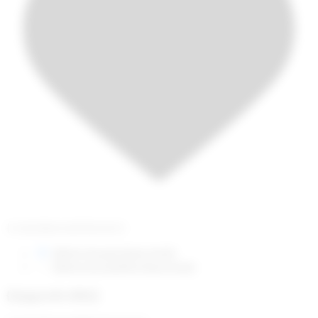
{{calculator.emiAttr.text}}
{{between.purchase.text}}
{{between.nonPurchase.text}}
{{upgrade.title}}