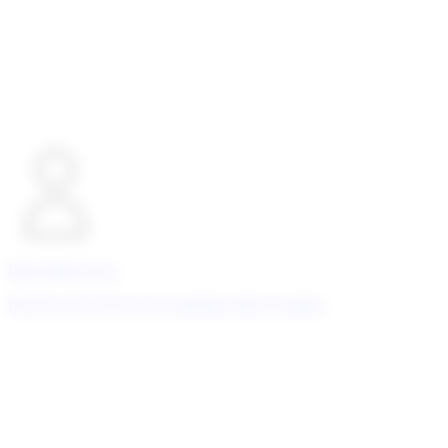
Buka Menu Saya
Receive up to 5% of your purchase back in points.