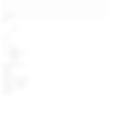
Tutup
0%
Dimension
Spin the angle
AR