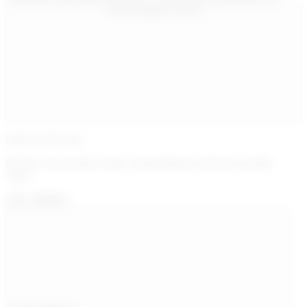
Tutup Kebijakan Privasi
Periksa Preferensi
Berikan rekomendasi untuk memperbaharui preferensi produk
Anda.
YA
NANTI