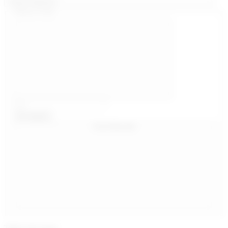
Tutup Preferensi
Search Form
Kosongkan
Scan Barcode