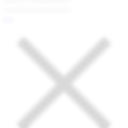
{{galaxyForeverResult.description1}}
{{galaxyForeverResult.description2}}
Tutup