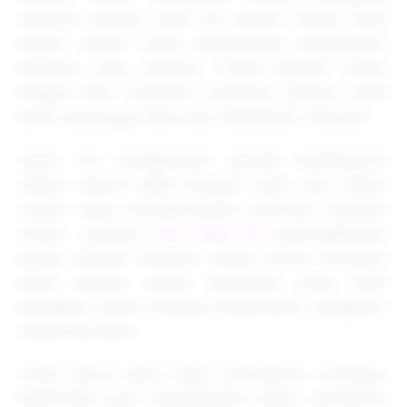
memilih layanan depo 5K karena dinilai lebih
hemat namun tetap memberikan pengalaman
bermain yang menarik. Proses deposit instan
dengan fitur otomatis membuat pemain tidak
perlu menunggu lama saat melakukan transaksi.
Selain itu, penggunaan metode pembayaran
digital seperti QRIS menjadi salah satu faktor
utama yang mempermudah aktivitas bermain
online. Layanan
slot QRIS 5K
memungkinkan
proses deposit berjalan hanya dalam hitungan
detik dengan sistem keamanan yang telah
disiapkan untuk menjaga kenyamanan pengguna
selama bermain.
Tidak hanya fokus pada kemudahan transaksi,
EDMTOGEL juga menyediakan akses permainan