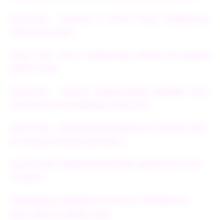
PUBTOGEL - DAFTAR 10 SITUS TOGEL TERPERCAYA
RESMI WLA 2026
SITUS SLOT TOTO TERPERCAYA GACOR 4D MUDAH
DAPAT CUAN
PUBTOGEL - SISTEM PENDAFTARAN MEMBER SLOT
TOTO GACOR 4D TERBARU 2026/2027
EDMTOGEL : KEGIATAN BERMAIN SLOT GACOR TOTO
4D ONLINE REVIEW BINTANG 5
SECURE BEST WEBSITE EDMTOGEL AGEN SLOT TOTO
5K NO#1
PENDIDIKAN BERMAIN TOTO SLOT TERPERCAYA
DEPO QRIS 5K AMAN 100%