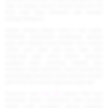
togel 4D dengan nominal taruhan mulai dari 100
perak yang dapat dimainkan oleh berbagai
kalangan pengguna.
Dengan minimal deposit hanya 5 ribu rupiah,
EDMTOGEL menawarkan pengalaman bermain
yang lebih fleksibel untuk pemain baru maupun
pemain lama. Akses situs yang stabil serta
pembaruan game secara berkala membuat
pengguna dapat menikmati berbagai jenis
permainan tanpa hambatan. Sistem pembayaran
otomatis juga membantu proses transaksi menjadi
lebih efisien dan mudah digunakan kapan saja.
Popularitas situs
toto slot
deposit 5000 terus
meningkat karena memberikan solusi bermain
dengan modal terjangkau. Banyak pengguna