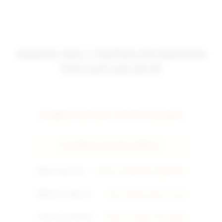
WEBSITE GEN-Z TERPERCAYA BERMAIN
TOTO SLOT GACOR 5K
AGEN SITUS TOTO DANA
INFORMASI ENGINE TERBAIK
🔥
Win Rate Slot
98.9% GAMPANG MENANG
💳
Sistem Deposit
Dana, QRIS, Bank Lokal
⚡
Proses Transaksi
Kilat & Tanpa Potongan