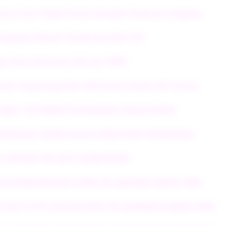
Situs Toto Togel Online Dengan Pasaran Lengkap
ngapore Resmi Terpercaya Bet 100
ya Data Keluaran Akurat 100%
smi Terpercaya Bet 100 Perak hadiah 4D 10 juta
5000 / 5K TANPA POTONGAN CUAN JUTAAN
EDMTOGEL RESMI GACOR 2026 NO#1 INDONESIA
O DEPOSIT 5K ANTI SCAM RESMI
YA RESMI DEPOSIT DANA 5K GARANSI AMAN 100%
E SLOT TOTO GACOR DEPO 5K ASURANSI AMAN 100%