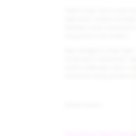
Tidak hanya fokus pada k
digunakan melalui berbaga
fleksibel untuk menikmati
yang praktis dan modern.
Bagi pengguna yang ingin 
hanya perlu melakukan regi
selama beberapa menit. Set
permainan yang tersedia d
Artikel Terkait :
Situs Bandar Togel Terpercay