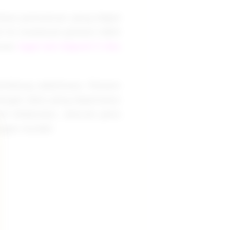
kses permainan yang dapat
l ini membuat pemain lebih
anan
togel slot deposit 5 ribu
erbilang sederhana. Pemain
engisi data yang diperlukan
il dilakukan, seluruh jenis
engan mudah.