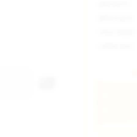
🔥
Win Rate Slot
💳
Sistem Deposit
⚡
Proses Transaksi
📱
Platform Utama
P
+4 lebih
banyak